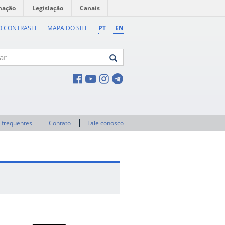
mação
Legislação
Canais
O CONTRASTE
MAPA DO SITE
PT
EN
 frequentes
Contato
Fale conosco