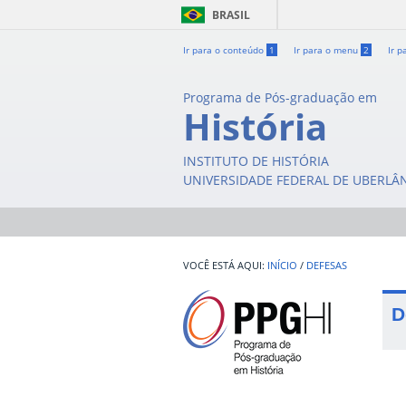
BRASIL
Ir para o conteúdo
1
Ir para o menu
2
Ir p
Programa de Pós-graduação em
História
INSTITUTO DE HISTÓRIA
UNIVERSIDADE FEDERAL DE UBERLÂ
INÍCIO
/
DEFESAS
D