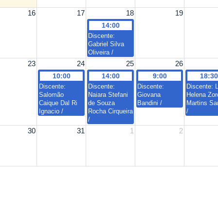
16
17
18
19
14:00
Discente:
Gabriel Silva
Oliveira /
23
24
25
26
10:00
14:00
9:00
18:30
Discente:
Discente:
Discente:
Discente: 
Salomão
Naiara Stefani
Giovana
Helena Zor
Caique Dal Ri
de Souza
Bandini /
Martins Sa
Ignacio /
Rocha Cirqueira
/
/
30
31
1
2