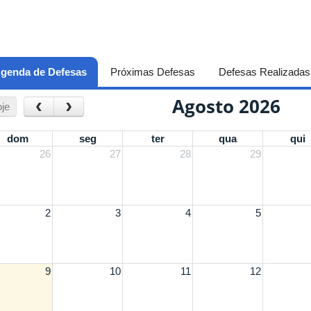
genda de Defesas
(aba ativa)
Próximas Defesas
Defesas Realizadas
Agosto 2026
‹
›
je
dom
seg
ter
qua
qui
26
27
28
29
2
3
4
5
9
10
11
12