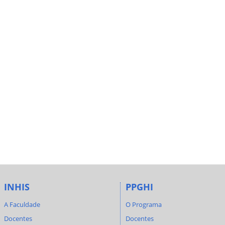
INHIS
PPGHI
A Faculdade
O Programa
Docentes
Docentes