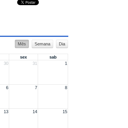
Mês
Semana
Dia
sex
sab
30
31
1
6
7
8
13
14
15