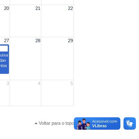
20
21
22
27
28
29
Luísa
dan
ntos
3
4
5
Voltar para o topo