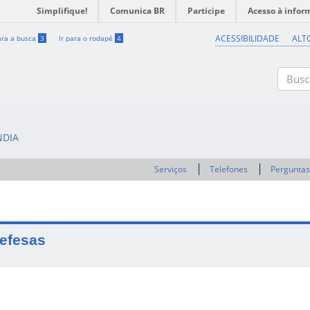
Simplifique!
Comunica BR
Participe
Acesso à infor
ACESSIBILIDADE
ALT
ara a busca
3
Ir para o rodapé
4
Buscar
NDIA
Serviços
Telefones
Perguntas
efesas