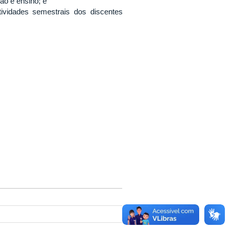
ão e ensino; e
tividades semestrais dos discentes