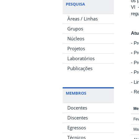
os 
PESQUISA
VI 
reg
Áreas / Linhas
Grupos
Atu
Núcleos
- Pr
Projetos
-
Pr
Laboratórios
- P
Publicações
- Pr
- L
- R
MEMBROS
Docentes
Me
Discentes
Fev
Egressos
Ma
Técnicos