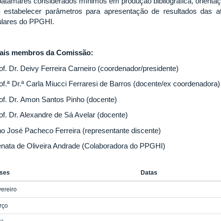
patamares considerados mínimos em produção bibliográfica, orientaç
- estabelecer parâmetros para apresentação de resultados das a
ulares do PPGHI.
ais membros da Comissão:
of. Dr. Deivy Ferreira Carneiro (coordenador/presidente)
of.ª Dr.ª Carla Miucci Ferraresi de Barros (docente/ex coordenadora)
rof. Dr. Amon Santos Pinho (docente)
of. Dr. Alexandre de Sá Avelar (docente)
ino José Pacheco Ferreira (representante discente)
enata de Oliveira Andrade (Colaboradora do PPGHI)
ses
Datas
ereiro
rço