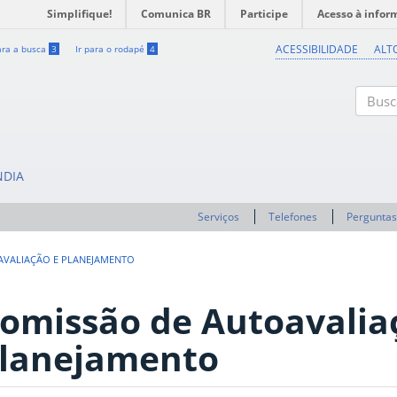
Simplifique!
Comunica BR
Participe
Acesso à infor
ACESSIBILIDADE
ALT
ara a busca
3
Ir para o rodapé
4
Buscar
NDIA
Serviços
Telefones
Perguntas
AVALIAÇÃO E PLANEJAMENTO
omissão de Autoavalia
lanejamento