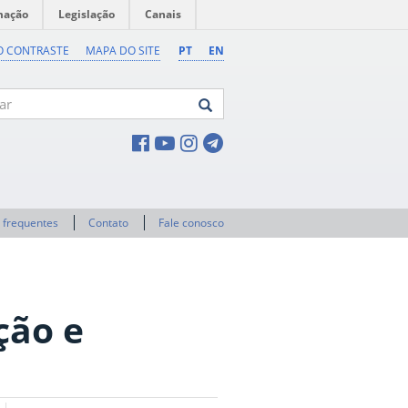
mação
Legislação
Canais
O CONTRASTE
MAPA DO SITE
PT
EN
 frequentes
Contato
Fale conosco
ção e