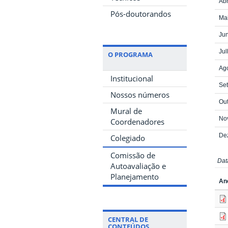
Abr
Pós-doutorandos
Ma
Ju
Jul
O PROGRAMA
Ag
Institucional
Se
Nossos números
Ou
Mural de
No
Coordenadores
De
Colegiado
Comissão de
Dat
Autoavaliação e
Planejamento
An
CENTRAL DE
CONTEÚDOS