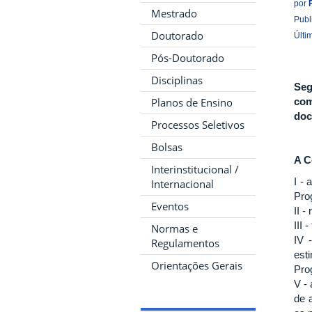
por
Mestrado
Publ
Doutorado
Últi
Pós-Doutorado
Disciplinas
Seg
com
Planos de Ensino
doc
Processos Seletivos
Bolsas
A C
Interinstitucional /
I -
Internacional
Pro
Eventos
II 
III
Normas e
IV 
Regulamentos
est
Orientações Gerais
Pro
V -
de 