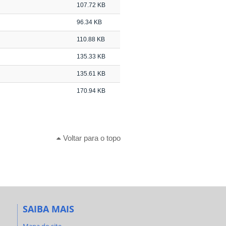
107.72 KB
96.34 KB
110.88 KB
135.33 KB
135.61 KB
170.94 KB
Voltar para o topo
SAIBA MAIS