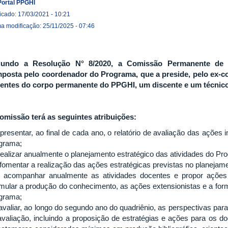
Portal PPGHI
icado: 17/03/2021 - 10:21
ma modificação: 25/11/2025 - 07:46
undo a Resolução N° 8/2020, a Comissão Permanente de A
posta pelo coordenador do Programa, que a preside, pelo ex-c
entes do corpo permanente do PPGHI, um discente e um técnico
omissão terá as seguintes atribuições:
 apresentar, ao final de cada ano, o relatório de avaliação das açõ
grama;
- realizar anualmente o planejamento estratégico das atividades do Pr
 - fomentar a realização das ações estratégicas previstas no planejam
- acompanhar anualmente as atividades docentes e propor açõe
imular a produção do conhecimento, as ações extensionistas e a for
grama;
 avaliar, ao longo do segundo ano do quadriênio, as perspectivas para
avaliação, incluindo a proposição de estratégias e ações para os 