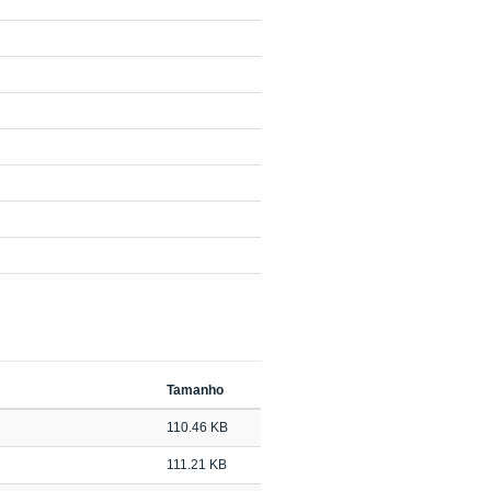
Tamanho
110.46 KB
111.21 KB