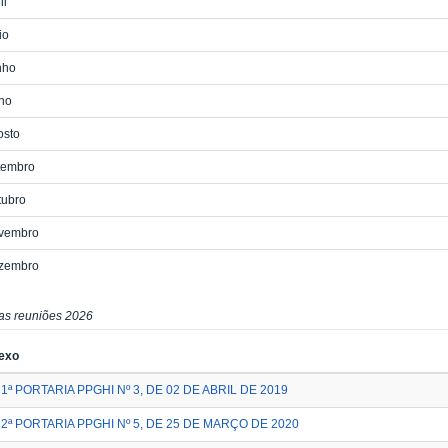
il
io
nho
ho
osto
tembro
tubro
vembro
zembro
as reuniões 2026
exo
1ª PORTARIA PPGHI Nº 3, DE 02 DE ABRIL DE 2019
2ª PORTARIA PPGHI Nº 5, DE 25 DE MARÇO DE 2020