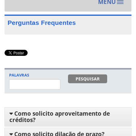
MENU
Toggle
navigat
Perguntas Frequentes
PALAVRAS
PESQUISAR
Como solicito aproveitamento de
créditos?
Como solicito dilação de prazo?