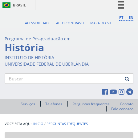
BRASIL
Simplifique!
PT
EN
ACESSIBILIDADE
ALTO CONTRASTE
MAPA DO SITE
Comunica BR
Participe
Programa de Pós-graduação em
Acesso à informação
História
Legislação
INSTITUTO DE HISTÓRIA
Canais
UNIVERSIDADE FEDERAL DE UBERLÂNDIA
Buscar
Serviços
Telefones
Perguntas frequentes
Contato
Fale conosco
INÍCIO
/
PERGUNTAS FREQUENTES