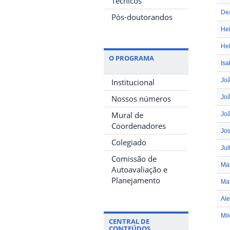
Técnicos
Dea
Pós-doutorandos
He
Hel
O PROGRAMA
Isa
Joã
Institucional
Nossos números
Jo
Mural de
Joã
Coordenadores
Jos
Colegiado
Jul
Comissão de
Mar
Autoavaliação e
Planejamento
Ma
Ale
Mil
CENTRAL DE
CONTEÚDOS