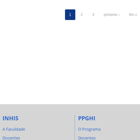
1
2
3
próximo ›
fim »
INHIS
PPGHI
A Faculdade
O Programa
Docentes
Docentes