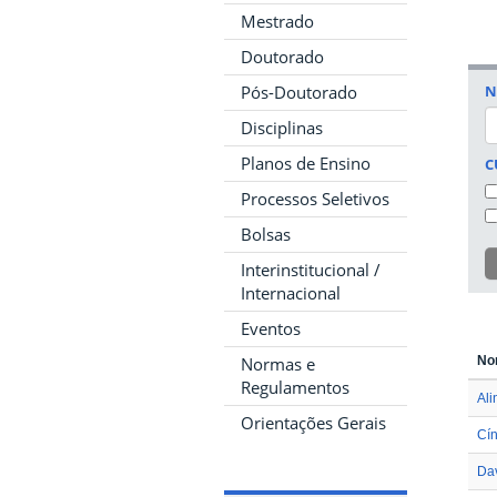
Mestrado
Doutorado
N
Pós-Doutorado
Disciplinas
Planos de Ensino
C
Processos Seletivos
Bolsas
Interinstitucional /
Internacional
Eventos
Normas e
No
Regulamentos
Ali
Orientações Gerais
Cín
Dav