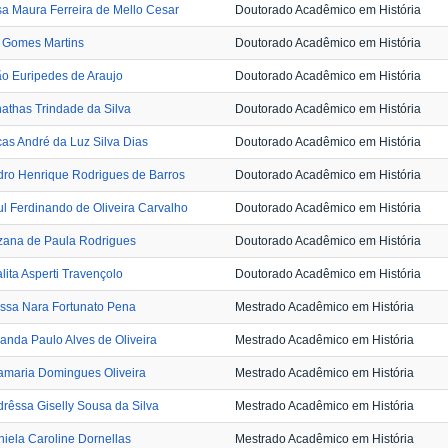
sa Maura Ferreira de Mello Cesar
Doutorado Acadêmico em História
 Gomes Martins
Doutorado Acadêmico em História
o Euripedes de Araujo
Doutorado Acadêmico em História
athas Trindade da Silva
Doutorado Acadêmico em História
as André da Luz Silva Dias
Doutorado Acadêmico em História
ro Henrique Rodrigues de Barros
Doutorado Acadêmico em História
l Ferdinando de Oliveira Carvalho
Doutorado Acadêmico em História
zana de Paula Rodrigues
Doutorado Acadêmico em História
lita Asperti Travençolo
Doutorado Acadêmico em História
ssa Nara Fortunato Pena
Mestrado Acadêmico em História
nda Paulo Alves de Oliveira
Mestrado Acadêmico em História
amaria Domingues Oliveira
Mestrado Acadêmico em História
rêssa Giselly Sousa da Silva
Mestrado Acadêmico em História
iela Caroline Dornellas
Mestrado Acadêmico em História