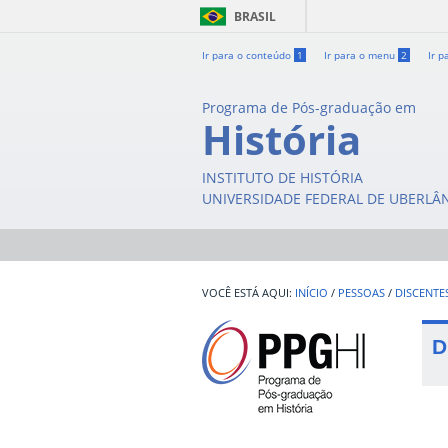
BRASIL
Ir para o conteúdo
1
Ir para o menu
2
Ir p
Programa de Pós-graduação em
História
INSTITUTO DE HISTÓRIA
UNIVERSIDADE FEDERAL DE UBERLÂ
INÍCIO
/
PESSOAS
/
DISCENTE
D