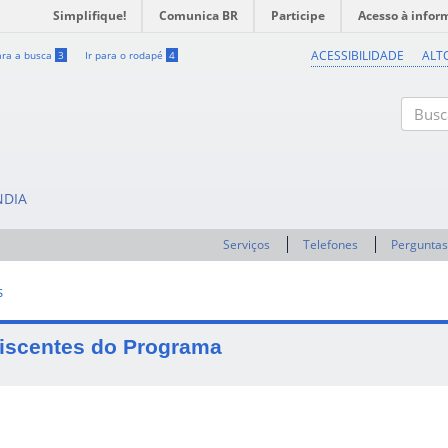
Simplifique!
Comunica BR
Participe
Acesso à infor
ACESSIBILIDADE
ALT
ara a busca
3
Ir para o rodapé
4
Buscar
NDIA
Serviços
Telefones
Perguntas
S
iscentes do Programa