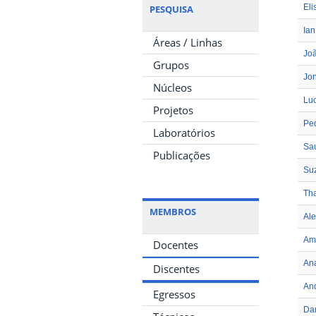
Eli
PESQUISA
Ian
Áreas / Linhas
Joã
Grupos
Jon
Núcleos
Luc
Projetos
Ped
Laboratórios
Sau
Publicações
Su
Tha
MEMBROS
Ale
Ama
Docentes
An
Discentes
And
Egressos
Dan