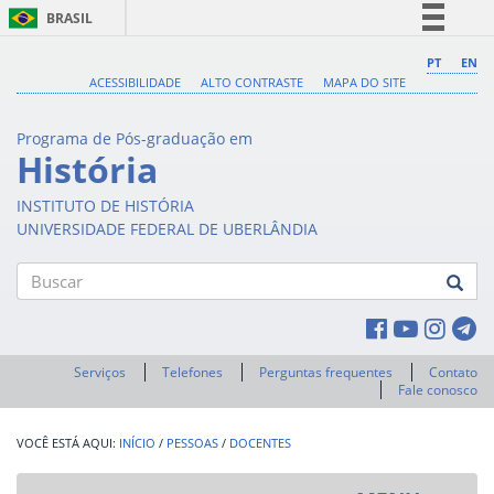
BRASIL
Simplifique!
PT
EN
ACESSIBILIDADE
ALTO CONTRASTE
MAPA DO SITE
Comunica BR
Participe
Programa de Pós-graduação em
Acesso à informação
História
Legislação
INSTITUTO DE HISTÓRIA
Canais
UNIVERSIDADE FEDERAL DE UBERLÂNDIA
Buscar
Serviços
Telefones
Perguntas frequentes
Contato
Fale conosco
INÍCIO
/
PESSOAS
/
DOCENTES