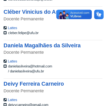
Cléber Vinicius do Amaral Felipe
Docente Permanente
Lattes
cleber.felipe@ufu.br
Daniela Magalhães da Silveira
Docente Permanente
Lattes
danielasilveira@hotmail.com
danielasilveira@ufu.br
Deivy Ferreira Carneiro
Docente Permanente
Lattes
deivycarneiro@gmail.com