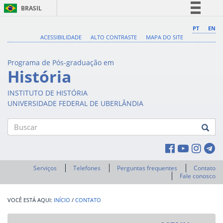
BRASIL
Simplifique!
PT
EN
ACESSIBILIDADE
ALTO CONTRASTE
MAPA DO SITE
Comunica BR
Participe
Programa de Pós-graduação em
Acesso à informação
História
Legislação
INSTITUTO DE HISTÓRIA
Canais
UNIVERSIDADE FEDERAL DE UBERLÂNDIA
Buscar
Serviços
Telefones
Perguntas frequentes
Contato
Fale conosco
INÍCIO
/
CONTATO