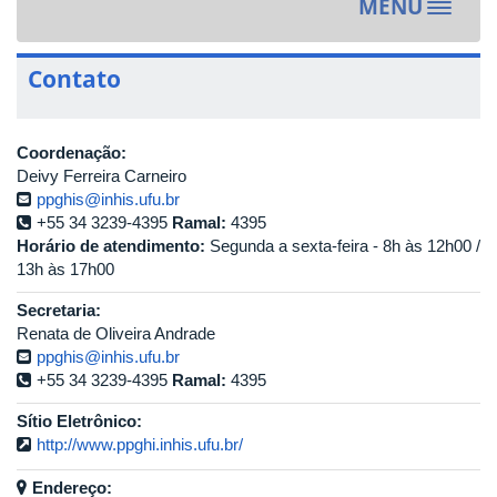
MENU
Toggle
navigat
Contato
Coordenação:
Deivy Ferreira Carneiro
ppghis@inhis.ufu.br
+55 34 3239-4395
Ramal:
4395
Horário de atendimento:
Segunda a sexta-feira - 8h às 12h00 /
13h às 17h00
Secretaria:
Renata de Oliveira Andrade
ppghis@inhis.ufu.br
+55 34 3239-4395
Ramal:
4395
Sítio Eletrônico:
http://www.ppghi.inhis.ufu.br/
Endereço: