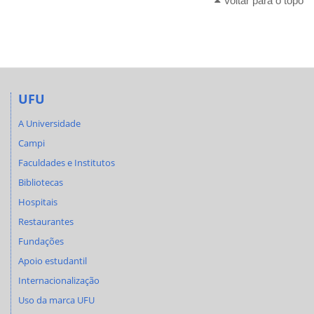
Voltar para o topo
UFU
A Universidade
Campi
Faculdades e Institutos
Bibliotecas
Hospitais
Restaurantes
Fundações
Apoio estudantil
Internacionalização
Uso da marca UFU