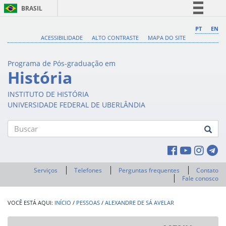
BRASIL
Simplifique!
PT
EN
ACESSIBILIDADE
ALTO CONTRASTE
MAPA DO SITE
Comunica BR
Participe
Programa de Pós-graduação em
Acesso à informação
História
Legislação
INSTITUTO DE HISTÓRIA
Canais
UNIVERSIDADE FEDERAL DE UBERLÂNDIA
Buscar
Serviços
Telefones
Perguntas frequentes
Contato
Fale conosco
INÍCIO
/
PESSOAS
/
ALEXANDRE DE SÁ AVELAR