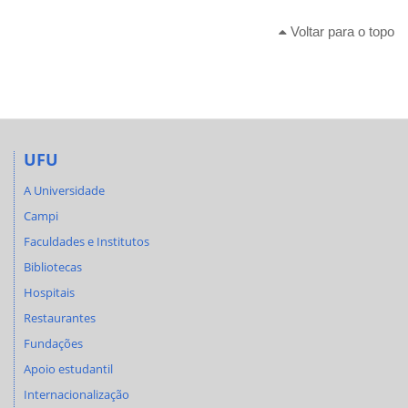
Voltar para o topo
UFU
A Universidade
Campi
Faculdades e Institutos
Bibliotecas
Hospitais
Restaurantes
Fundações
Apoio estudantil
Internacionalização