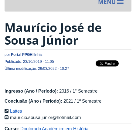
MENU
Toggle
navigat
Maurício José de
Sousa Júnior
por
Portal PPGHI Inhis
Publicado: 23/10/2019 - 11:05
Última modificação: 29/03/2022 - 10:27
Ingresso (Ano / Período):
2016 / 1° Semestre
Conclusão (Ano / Período):
2021 / 1º Semestre
Lattes
mauricio.sousa.junior@hotmail.com
Curso:
Doutorado Acadêmico em História