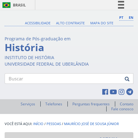
BRASIL
Simplifique!
PT
EN
ACESSIBILIDADE
ALTO CONTRASTE
MAPA DO SITE
Comunica BR
Participe
Programa de Pós-graduação em
Acesso à informação
História
Legislação
INSTITUTO DE HISTÓRIA
Canais
UNIVERSIDADE FEDERAL DE UBERLÂNDIA
Buscar
Serviços
Telefones
Perguntas frequentes
Contato
Fale conosco
INÍCIO
/
PESSOAS
/
MAURÍCIO JOSÉ DE SOUSA JÚNIOR