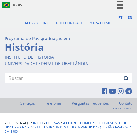
BRASIL
Simplifique!
PT
EN
ACESSIBILIDADE
ALTO CONTRASTE
MAPA DO SITE
Comunica BR
Participe
Programa de Pós-graduação em
Acesso à informação
História
Legislação
INSTITUTO DE HISTÓRIA
Canais
UNIVERSIDADE FEDERAL DE UBERLÂNDIA
Buscar
Serviços
Telefones
Perguntas frequentes
Contato
Fale conosco
INÍCIO
/
DEFESAS
/
A CHARGE COMO POSICIONAMENTO DE
DISCURSO NA REVISTA ILUSTRADA O MALHO, A PARTIR DA QUESTÃO FRADESCA
EM 1903