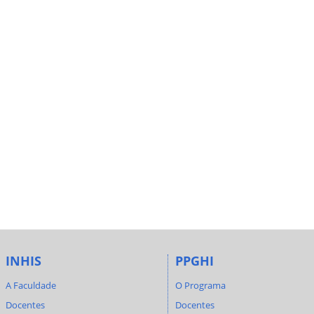
INHIS
PPGHI
A Faculdade
O Programa
Docentes
Docentes