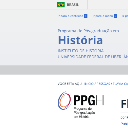
BRASIL
Ir para o conteúdo
1
Ir para o menu
2
Ir p
Programa de Pós-graduação em
História
INSTITUTO DE HISTÓRIA
UNIVERSIDADE FEDERAL DE UBERLÂ
INÍCIO
/
PESSOAS
/
FLÁVIA C
F
por
Publ