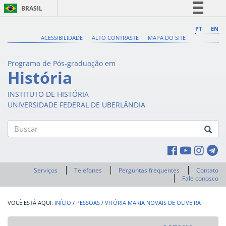
BRASIL
Simplifique!
PT
EN
ACESSIBILIDADE
ALTO CONTRASTE
MAPA DO SITE
Comunica BR
Participe
Programa de Pós-graduação em
Acesso à informação
História
Legislação
INSTITUTO DE HISTÓRIA
Canais
UNIVERSIDADE FEDERAL DE UBERLÂNDIA
Buscar
Serviços
Telefones
Perguntas frequentes
Contato
Fale conosco
INÍCIO
/
PESSOAS
/
VITÓRIA MARIA NOVAIS DE OLIVEIRA