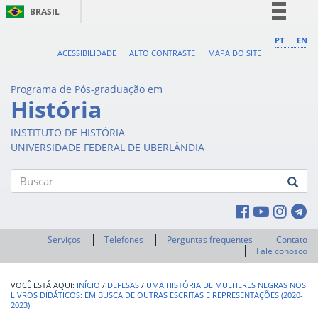
BRASIL
Simplifique!
PT
EN
ACESSIBILIDADE
ALTO CONTRASTE
MAPA DO SITE
Comunica BR
Participe
Programa de Pós-graduação em
Acesso à informação
História
Legislação
INSTITUTO DE HISTÓRIA
Canais
UNIVERSIDADE FEDERAL DE UBERLÂNDIA
Buscar
Serviços
Telefones
Perguntas frequentes
Contato
Fale conosco
INÍCIO
/
DEFESAS
/
UMA HISTÓRIA DE MULHERES NEGRAS NOS
LIVROS DIDÁTICOS: EM BUSCA DE OUTRAS ESCRITAS E REPRESENTAÇÕES (2020-
2023)