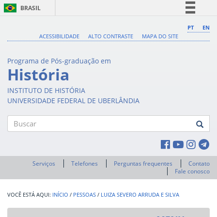
BRASIL
Simplifique!
PT
EN
ACESSIBILIDADE
ALTO CONTRASTE
MAPA DO SITE
Comunica BR
Participe
Programa de Pós-graduação em
Acesso à informação
História
Legislação
INSTITUTO DE HISTÓRIA
Canais
UNIVERSIDADE FEDERAL DE UBERLÂNDIA
Buscar
Serviços
Telefones
Perguntas frequentes
Contato
Fale conosco
INÍCIO
/
PESSOAS
/
LUIZA SEVERO ARRUDA E SILVA