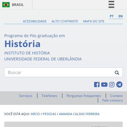
BRASIL
Simplifique!
PT
EN
ACESSIBILIDADE
ALTO CONTRASTE
MAPA DO SITE
Comunica BR
Participe
Programa de Pós-graduação em
Acesso à informação
História
Legislação
INSTITUTO DE HISTÓRIA
Canais
UNIVERSIDADE FEDERAL DE UBERLÂNDIA
Buscar
Serviços
Telefones
Perguntas frequentes
Contato
Fale conosco
INÍCIO
/
PESSOAS
/
AMANDA CALDAS FERREIRA