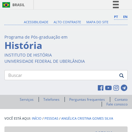
BRASIL
Simplifique!
PT
EN
ACESSIBILIDADE
ALTO CONTRASTE
MAPA DO SITE
Comunica BR
Participe
Programa de Pós-graduação em
Acesso à informação
História
Legislação
INSTITUTO DE HISTÓRIA
Canais
UNIVERSIDADE FEDERAL DE UBERLÂNDIA
Buscar
Serviços
Telefones
Perguntas frequentes
Contato
Fale conosco
INÍCIO
/
PESSOAS
/
ANGÉLICA CRISTINA GOMES SILVA