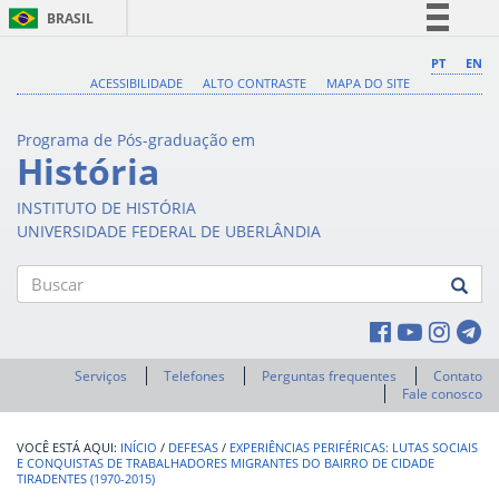
BRASIL
Simplifique!
PT
EN
ACESSIBILIDADE
ALTO CONTRASTE
MAPA DO SITE
Comunica BR
Participe
Programa de Pós-graduação em
Acesso à informação
História
Legislação
INSTITUTO DE HISTÓRIA
Canais
UNIVERSIDADE FEDERAL DE UBERLÂNDIA
Buscar
Serviços
Telefones
Perguntas frequentes
Contato
Fale conosco
INÍCIO
/
DEFESAS
/
EXPERIÊNCIAS PERIFÉRICAS: LUTAS SOCIAIS
E CONQUISTAS DE TRABALHADORES MIGRANTES DO BAIRRO DE CIDADE
TIRADENTES (1970-2015)