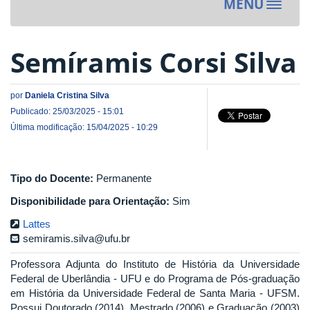
MENU
Toggle
navigat
Semíramis Corsi Silva
por
Daniela Cristina Silva
Publicado: 25/03/2025 - 15:01
Última modificação: 15/04/2025 - 10:29
Tipo do Docente:
Permanente
Disponibilidade para Orientação:
Sim
Lattes
semiramis.silva@ufu.br
Professora Adjunta do Instituto de História da Universidade
Federal de Uberlândia - UFU e do Programa de Pós-graduação
em História da Universidade Federal de Santa Maria - UFSM.
Possui Doutorado (2014), Mestrado (2006) e Graduação (2003)