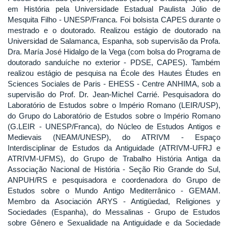
em História pela Universidade Estadual Paulista Júlio de
Mesquita Filho - UNESP/Franca. Foi bolsista CAPES durante o
mestrado e o doutorado. Realizou estágio de doutorado na
Universidad de Salamanca, Espanha, sob supervisão da Profa.
Dra. María José Hidalgo de la Vega (com bolsa do Programa de
doutorado sanduíche no exterior - PDSE, CAPES). Também
realizou estágio de pesquisa na École des Hautes Études en
Sciences Sociales de Paris - EHESS - Centre ANHIMA, sob a
supervisão do Prof. Dr. Jean-Michel Carrié. Pesquisadora do
Laboratório de Estudos sobre o Império Romano (LEIR/USP),
do Grupo do Laboratório de Estudos sobre o Império Romano
(G.LEIR - UNESP/Franca), do Núcleo de Estudos Antigos e
Medievais (NEAM/UNESP), do ATRIVM - Espaço
Interdisciplinar de Estudos da Antiguidade (ATRIVM-UFRJ e
ATRIVM-UFMS), do Grupo de Trabalho História Antiga da
Associação Nacional de História - Seção Rio Grande do Sul,
ANPUH/RS e pesquisadora e coordenadora do Grupo de
Estudos sobre o Mundo Antigo Mediterrânico - GEMAM.
Membro da Asociación ARYS - Antigüedad, Religiones y
Sociedades (Espanha), do Messalinas - Grupo de Estudos
sobre Gênero e Sexualidade na Antiguidade e da Sociedade