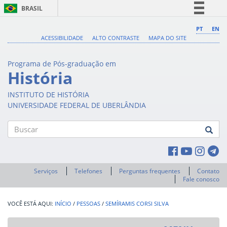
BRASIL
Simplifique!
PT
EN
ACESSIBILIDADE
ALTO CONTRASTE
MAPA DO SITE
Comunica BR
Participe
Programa de Pós-graduação em
Acesso à informação
História
Legislação
INSTITUTO DE HISTÓRIA
Canais
UNIVERSIDADE FEDERAL DE UBERLÂNDIA
Buscar
Serviços
Telefones
Perguntas frequentes
Contato
Fale conosco
INÍCIO
/
PESSOAS
/
SEMÍRAMIS CORSI SILVA