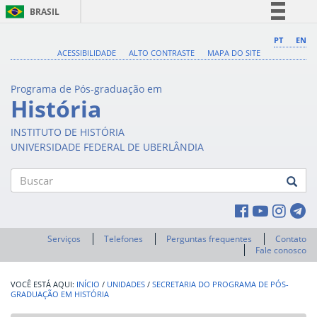
BRASIL
Simplifique!
PT
EN
ACESSIBILIDADE
ALTO CONTRASTE
MAPA DO SITE
Comunica BR
Participe
Programa de Pós-graduação em
Acesso à informação
História
Legislação
INSTITUTO DE HISTÓRIA
Canais
UNIVERSIDADE FEDERAL DE UBERLÂNDIA
Buscar
Serviços
Telefones
Perguntas frequentes
Contato
Fale conosco
INÍCIO
/
UNIDADES
/
SECRETARIA DO PROGRAMA DE PÓS-
GRADUAÇÃO EM HISTÓRIA