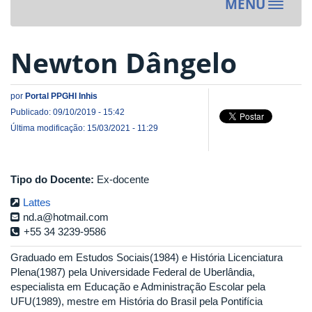
MENU
Toggle
navigat
Newton Dângelo
por
Portal PPGHI Inhis
Publicado: 09/10/2019 - 15:42
Última modificação: 15/03/2021 - 11:29
Tipo do Docente:
Ex-docente
Lattes
nd.a@hotmail.com
+55 34 3239-9586
Graduado em Estudos Sociais(1984) e História Licenciatura
Plena(1987) pela Universidade Federal de Uberlândia,
especialista em Educação e Administração Escolar pela
UFU(1989), mestre em História do Brasil pela Pontifícia