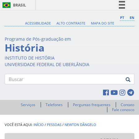
BRASIL
Simplifique!
PT
EN
ACESSIBILIDADE
ALTO CONTRASTE
MAPA DO SITE
Comunica BR
Participe
Programa de Pós-graduação em
Acesso à informação
História
Legislação
INSTITUTO DE HISTÓRIA
Canais
UNIVERSIDADE FEDERAL DE UBERLÂNDIA
Buscar
Serviços
Telefones
Perguntas frequentes
Contato
Fale conosco
INÍCIO
/
PESSOAS
/
NEWTON DÂNGELO