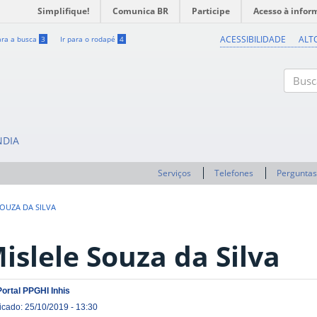
Simplifique!
Comunica BR
Participe
Acesso à infor
ACESSIBILIDADE
ALT
ara a busca
3
Ir para o rodapé
4
Buscar
NDIA
Serviços
Telefones
Perguntas
SOUZA DA SILVA
islele Souza da Silva
Portal PPGHI Inhis
icado: 25/10/2019 - 13:30