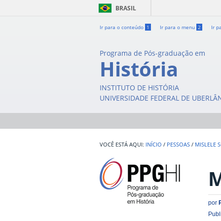
BRASIL
Ir para o conteúdo
1
Ir para o menu
2
Ir p
Programa de Pós-graduação em
História
INSTITUTO DE HISTÓRIA
UNIVERSIDADE FEDERAL DE UBERLÂ
INÍCIO
/
PESSOAS
/
MISLELE 
M
por
Publ