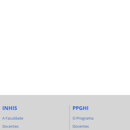
INHIS
PPGHI
A Faculdade
O Programa
Docentes
Docentes