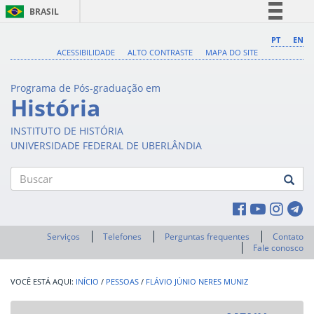
BRASIL
Simplifique!
PT
EN
ACESSIBILIDADE
ALTO CONTRASTE
MAPA DO SITE
Comunica BR
Participe
Programa de Pós-graduação em
Acesso à informação
História
Legislação
INSTITUTO DE HISTÓRIA
Canais
UNIVERSIDADE FEDERAL DE UBERLÂNDIA
Buscar
Serviços
Telefones
Perguntas frequentes
Contato
Fale conosco
INÍCIO
/
PESSOAS
/
FLÁVIO JÚNIO NERES MUNIZ