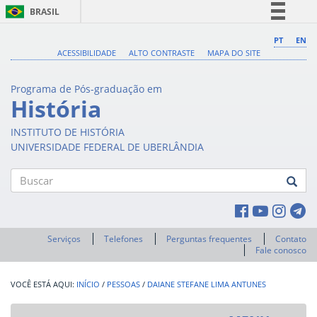
BRASIL
Simplifique!
PT
EN
ACESSIBILIDADE
ALTO CONTRASTE
MAPA DO SITE
Comunica BR
Participe
Programa de Pós-graduação em
Acesso à informação
História
Legislação
INSTITUTO DE HISTÓRIA
Canais
UNIVERSIDADE FEDERAL DE UBERLÂNDIA
Buscar
Serviços
Telefones
Perguntas frequentes
Contato
Fale conosco
INÍCIO
/
PESSOAS
/
DAIANE STEFANE LIMA ANTUNES