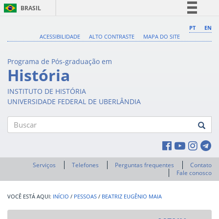
BRASIL
Simplifique!
PT
EN
ACESSIBILIDADE
ALTO CONTRASTE
MAPA DO SITE
Comunica BR
Participe
Programa de Pós-graduação em
Acesso à informação
História
Legislação
INSTITUTO DE HISTÓRIA
Canais
UNIVERSIDADE FEDERAL DE UBERLÂNDIA
Buscar
Serviços
Telefones
Perguntas frequentes
Contato
Fale conosco
INÍCIO
/
PESSOAS
/
BEATRIZ EUGÊNIO MAIA