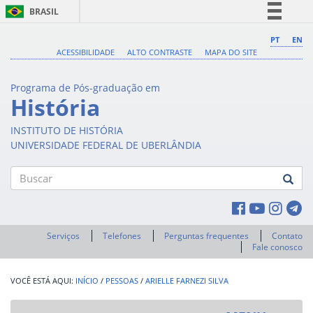
BRASIL
Simplifique!
PT
EN
ACESSIBILIDADE
ALTO CONTRASTE
MAPA DO SITE
Comunica BR
Participe
Programa de Pós-graduação em
Acesso à informação
História
Legislação
INSTITUTO DE HISTÓRIA
Canais
UNIVERSIDADE FEDERAL DE UBERLÂNDIA
Buscar
Serviços
Telefones
Perguntas frequentes
Contato
Fale conosco
INÍCIO
/
PESSOAS
/
ARIELLE FARNEZI SILVA