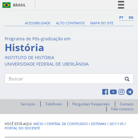
BRASIL
Simplifique!
PT
EN
ACESSIBILIDADE
ALTO CONTRASTE
MAPA DO SITE
Comunica BR
Participe
Programa de Pós-graduação em
Acesso à informação
História
Legislação
INSTITUTO DE HISTÓRIA
Canais
UNIVERSIDADE FEDERAL DE UBERLÂNDIA
Buscar
Serviços
Telefones
Perguntas frequentes
Contato
Fale conosco
INÍCIO
/
CENTRAL DE CONTEUDOS
/
SISTEMAS
/
2017
/
05
/
PORTAL DO DOCENTE