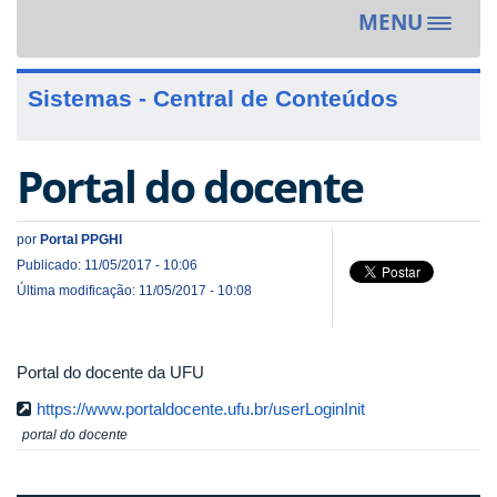
MENU
Toggle
navigat
Sistemas - Central de Conteúdos
Portal do docente
por
Portal PPGHI
Publicado: 11/05/2017 - 10:06
Última modificação: 11/05/2017 - 10:08
Portal do docente da UFU
https://www.portaldocente.ufu.br/userLoginInit
portal do docente