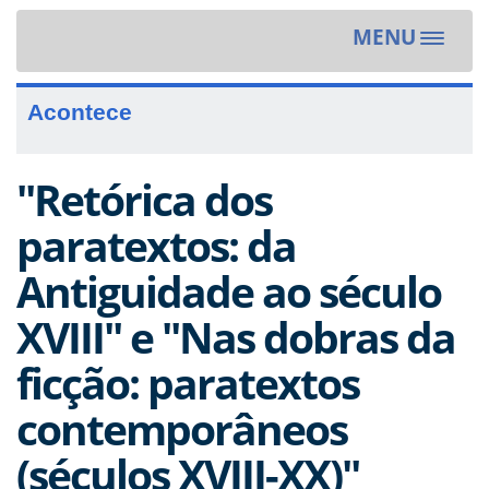
MENU
Toggle
navigat
Acontece
"Retórica dos
paratextos: da
Antiguidade ao século
XVIII" e "Nas dobras da
ficção: paratextos
contemporâneos
(séculos XVIII-XX)"