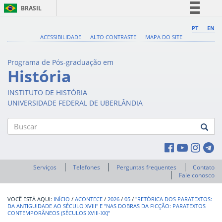
BRASIL
Simplifique!
PT
EN
ACESSIBILIDADE
ALTO CONTRASTE
MAPA DO SITE
Comunica BR
Participe
Programa de Pós-graduação em
Acesso à informação
História
Legislação
INSTITUTO DE HISTÓRIA
Canais
UNIVERSIDADE FEDERAL DE UBERLÂNDIA
Buscar
Serviços
Telefones
Perguntas frequentes
Contato
Fale conosco
INÍCIO
/
ACONTECE
/
2026
/
05
/
"RETÓRICA DOS PARATEXTOS:
DA ANTIGUIDADE AO SÉCULO XVIII" E "NAS DOBRAS DA FICÇÃO: PARATEXTOS
CONTEMPORÂNEOS (SÉCULOS XVIII-XX)"