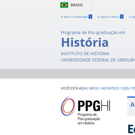
BRASIL
Ir para o conteúdo
1
Ir para o menu
2
Ir p
Programa de Pós-graduação em
História
INSTITUTO DE HISTÓRIA
UNIVERSIDADE FEDERAL DE UBERLÂ
INÍCIO
/
ACONTECE
/
2026
/
0
A
E