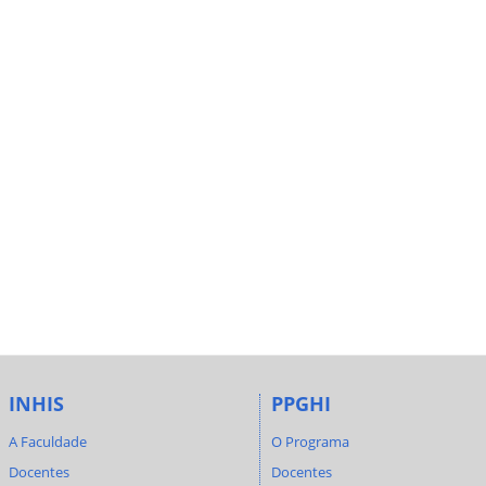
INHIS
PPGHI
A Faculdade
O Programa
Docentes
Docentes