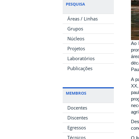
PESQUISA
Áreas / Linhas
Grupos
Núcleos
Ao 
Projetos
pro
áre
Laboratórios
déc
Publicações
Pau
A pa
XX,
pau
MEMBROS
pro
nec
Docentes
agr
Discentes
Des
Egressos
con
Técnicos
O li