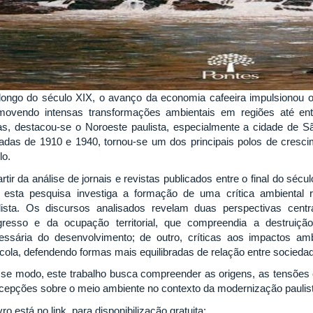
longo do século XIX, o avanço da economia cafeeira impulsionou o 
movendo intensas transformações ambientais em regiões até en
as, destacou-se o Noroeste paulista, especialmente a cidade de S
adas de 1910 e 1940, tornou-se um dos principais polos de cres
lo.
rtir da análise de jornais e revistas publicados entre o final do séc
 esta pesquisa investiga a formação de uma crítica ambiental
lista. Os discursos analisados revelam duas perspectivas centr
gresso e da ocupação territorial, que compreendia a destruiç
essária do desenvolvimento; de outro, críticas aos impactos am
ícola, defendendo formas mais equilibradas de relação entre socieda
se modo, este trabalho busca compreender as origens, as tensões e
cepções sobre o meio ambiente no contexto da modernização paulis
vro está no link, para disponibilização gratuita: