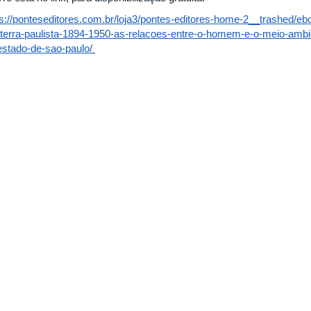
ps://ponteseditores.com.br/loja3/pontes-editores-home-2__trashed/e
terra-paulista-1894-1950-as-relacoes-entre-o-homem-e-o-meio-ambi
estado-de-sao-paulo/