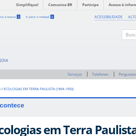
Simplifique!
Comunica BR
Participe
Acesso à infor
ACESSIBILIDADE
ALT
ara a busca
3
Ir para o rodapé
4
Buscar
NDIA
Serviços
Telefones
Perguntas
5
/
ECOLOGIAS EM TERRA PAULISTA (1894-1950)
contece
cologias em Terra Paulista